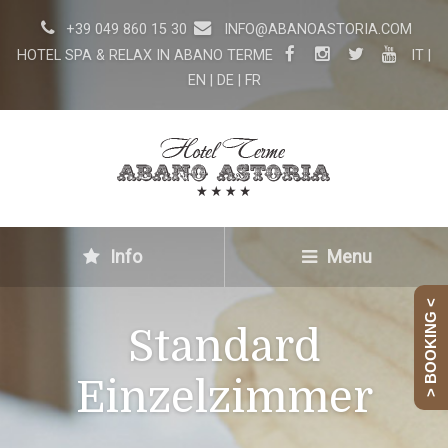
+39 049 860 15 30
INFO@ABANOASTORIA.COM
HOTEL SPA & RELAX IN ABANO TERME
IT
|
EN
|
DE
|
FR
Info
Menu
> BOOKING <
Standard
Einzelzimmer