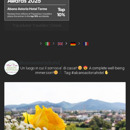
Tripadvisor Travellers’ Choice
abanoastoriahotel
Un luogo in cui il sorriso e' di casa!!
A complete well-being
immersion!!
Tag #abanoastoriahotel