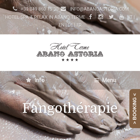
+39 049 860 15 30
INFO@ABANOASTORIA.COM
HOTEL SPA & RELAX IN ABANO TERME
IT
|
EN
|
DE
|
FR
Info
Menu
> BOOKING <
Fangothérapie