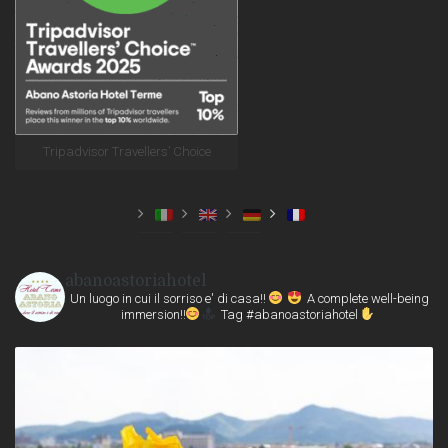
Tripadvisor Travellers’ Choice
abanoastoriahotel
Un luogo in cui il sorriso e' di casa!!
A complete well-being
immersion!!
Tag #abanoastoriahotel