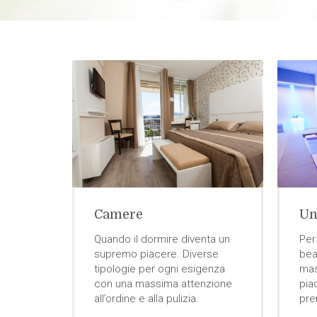
Camere
Un
Quando il dormire diventa un
ra arma
Per
supremo piacere. Diverse
 al
bea
tipologie per ogni esigenza
endere
mas
con una massima attenzione
 viaggio
pia
all’ordine e alla pulizia.
pre