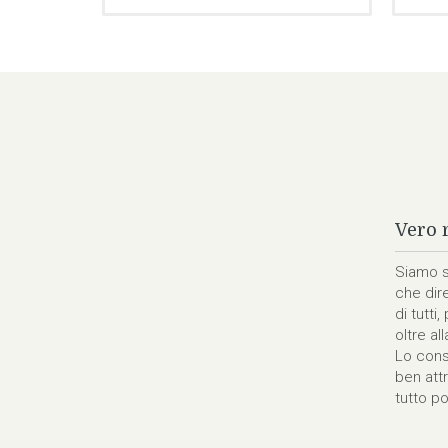
Nati 
all'hotel Astoria per festeggiare il mio compleanno, e
Una del
à da subito molto bene, gentilezza e cortesia da parte
di ritor
, ottima posizione con una Spa nuova molto accogliente
e premu
un curato giardino, tutto all'insegna della tranquillità.
nonno e
colarsi per qualche giorno, anche il reparto cure è
pur esse
ssione della famiglia che lo gestisce per far si che
igenze degli ospiti...Buon lavoro…