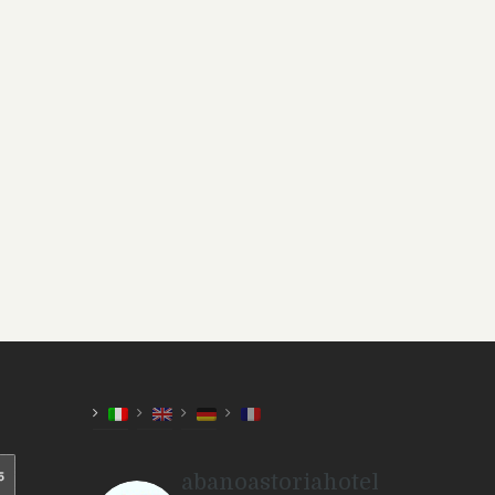
Sono stati mesi molto difficili e dolorosi che hanno m
da voi ho ritrovato tutta l’accoglienza che mi aspetta
mascherina mi avete fatto sentire che “il vostro sorriso
Grazie ancora Donatella, Gianni e Alberto e a tutto il v
avete fatto in questi mesi per voi così complicati e p
riservato.
Arrivederci a presto.
abanoastoriahotel