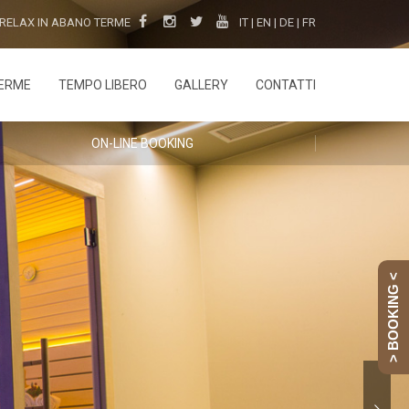
 RELAX IN ABANO TERME
IT
|
EN
|
DE
|
FR
ERME
TEMPO LIBERO
GALLERY
CONTATTI
ON-LINE BOOKING
> BOOKING <