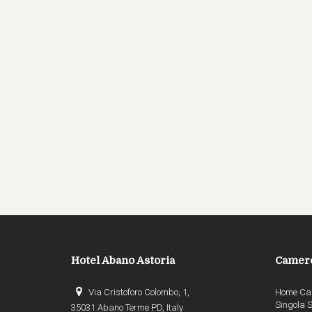
Hotel Abano Astoria
Camer
Via Cristoforo Colombo, 1,
Home Ca
Singola 
35031 Abano Terme PD, Italy