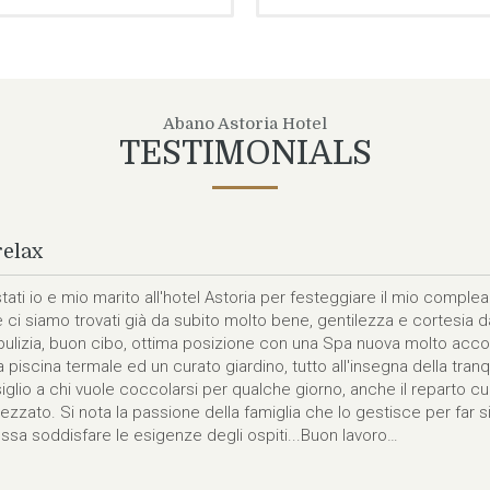
Abano Astoria Hotel
TESTIMONIALS
per ospitare
le pochissime volte che lasciamo un hotel con dispiacere e con la
narci. Il sig. Gianni nato per accogliere, appassionato del suo lavoro
roso, ci ha allietato con la sua compagnia raccontandoci aneddoti
 ci ha fatto conoscere un vino eccellente di cui ignoravamo l'esis
ndo prodotto nella mia città. Grazie per la bella esperienza.