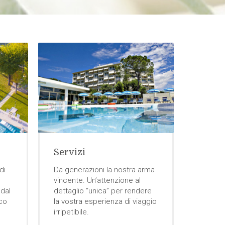
Came
Servizi
Quando 
di
Da generazioni la nostra arma
suprem
vincente. Un’attenzione al
tipolog
 dal
dettaglio “unica” per rendere
con un
rco
la vostra esperienza di viaggio
all’ordi
irripetibile.