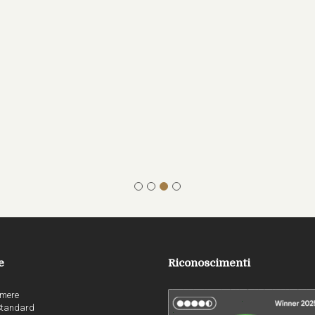
e
Riconoscimenti
mere
Standard