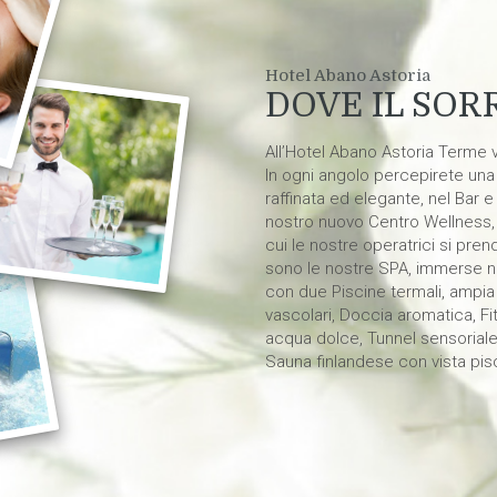
Hotel Abano Astoria
DOVE IL SORR
All’Hotel Abano Astoria Terme 
In ogni angolo percepirete una
raffinata ed elegante, nel Bar e
nostro nuovo Centro Wellness, 
cui le nostre operatrici si pre
sono le nostre SPA, immerse nel
con due Piscine termali, ampia 
vascolari, Doccia aromatica, F
acqua dolce, Tunnel sensorial
Sauna finlandese con vista pis