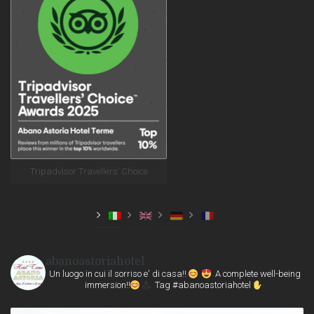
Tripadvisor Travellers’ Choice
abanoastoriahotel
Un luogo in cui il sorriso e' di casa!!
A complete well-being
immersion!!
Tag #abanoastoriahotel