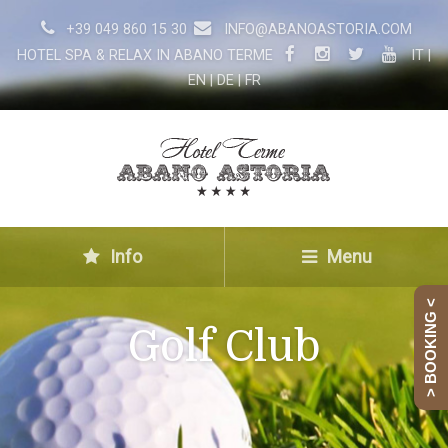
+39 049 860 15 30
INFO@ABANOASTORIA.COM
HOTEL SPA & RELAX IN ABANO TERME
IT
|
EN
|
DE
|
FR
Info
Menu
> BOOKING <
Golf Club