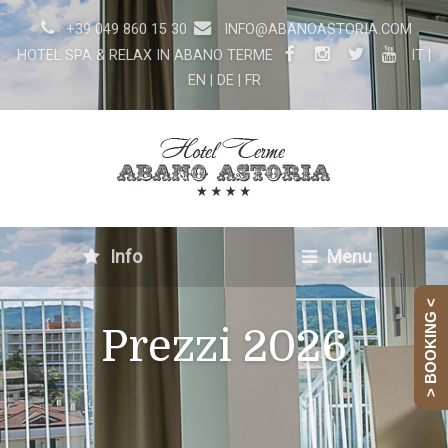
+39 049 860 15 30
INFO@ABANOASTORIA.COM
HOTEL SPA & RELAX IN ABANO TERME
IT
|
EN
|
DE
|
FR
Info
Menu
> BOOKING <
Prezzi 2026