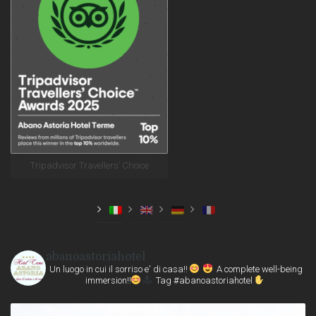
Tripadvisor Travellers’ Choice
abanoastoriahotel
Un luogo in cui il sorriso e' di casa!!
A complete well-being
immersion!!
Tag #abanoastoriahotel