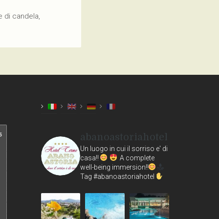
e di candela,
abanoastoriahotel
Un luogo in cui il sorriso e' di
casa!!
A complete
well-being immersion!!
Tag #abanoastoriahotel