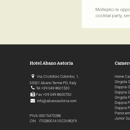
Molteplici le opp
cocktail party, se
Hotel Abano Astoria
Camer
Via Cristoforo Colombo, 1,
Home Ca
Singola 
35031 Abano Terme PD, Italy
Doppia 
Tel +39 049 8601530
Doppia S
Fax +39 049 8600730
Singola 
info@abanoastoria.com
Doppia P
Doppia P
Panoramic
P.IVA 00315470286
Junior Su
CIN IT028001A1GC3V8QFX