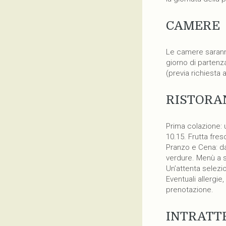
CAMERE
Le camere saranno 
giorno di partenz
(previa richiesta a
RISTORA
Prima colazione: u
10.15. Frutta fres
Pranzo e Cena: dal
verdure. Menù a s
Un’attenta selezio
Eventuali allergie
prenotazione.
INTRATT