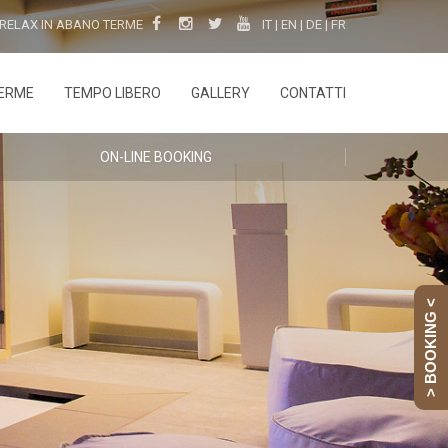
 RELAX IN ABANO TERME
IT
|
EN
|
DE
|
FR
ERME
TEMPO LIBERO
GALLERY
CONTATTI
ON-LINE BOOKING
> BOOKING <