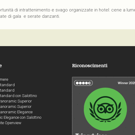
ortunità di intrattenimento e svago organizzate in hotel: cene a lum
rate di gala e serate danzanti.
e
Riconoscimenti
mere
Standard
Standard
tandard con Salottino
Panoramic Superior
anoramic Superior
anoramic Elegance
 Elegance con Salottino
ite Openview