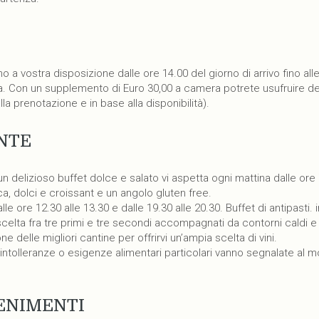
a vostra disposizione dalle ore 14.00 del giorno di arrivo fino all
a. Con un supplemento di Euro 30,00 a camera potrete usufruire de
lla prenotazione e in base alla disponibilità).
NTE
n delizioso buffet dolce e salato vi aspetta ogni mattina dalle ore 
ca, dolci e croissant e un angolo gluten free.
le ore 12.30 alle 13.30 e dalle 19.30 alle 20.30. Buffet di antipasti. 
celta fra tre primi e tre secondi accompagnati da contorni caldi e
ne delle migliori cantine per offrirvi un’ampia scelta di vini.
, intolleranze o esigenze alimentari particolari vanno segnalate al
ENIMENTI