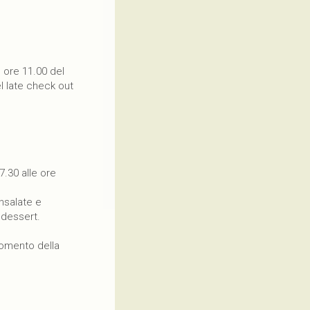
e ore 11.00 del
l late check out
7.30 alle ore
insalate e
 dessert.
 momento della