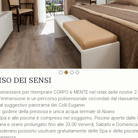
ISO DEI SENSI
benessere per ritemprare CORPO e MENTE nel relax delle nostre 2
immersione in un percorso polisensoriale circondati dal rilassante
l suggestivo panorama dei Colli Euganei.
godere della preziosa e unica acqua termale di Abano
 Spa e alle piscine è compreso nel soggiorno. Piscine aperte dalle 8
ana e orario prolungato fino alle 23.00 Venerdì, Sabato e Domenica
desiderano possono usufruire gratuitamente delle Spa e delle piscin
partenza.