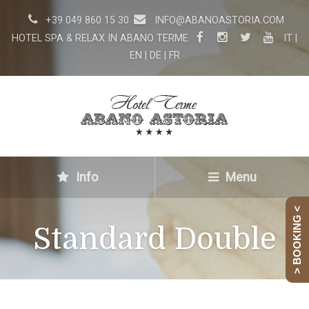
+39 049 860 15 30
INFO@ABANOASTORIA.COM
HOTEL SPA & RELAX IN ABANO TERME
IT
|
EN
|
DE
|
FR
Info
Menu
> BOOKING <
Standard Double